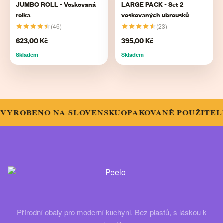
JUMBO ROLL - Voskovaná
LARGE PACK - Set 2
rolka
voskovaných ubrousků
(46)
(23)
623,00 Kč
395,00 Kč
Skladem
Skladem
YROBENO NA SLOVENSKU
OPAKOVANĚ POUŽITELN
Přírodní obaly pro moderní kuchyni. Bez plastů, s láskou k