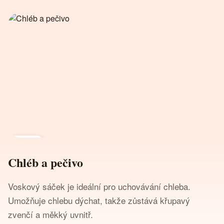
Chléb
Housky
Bagety
Chléb a pečivo
Voskový sáček je ideální pro uchovávání chleba.
Umožňuje chlebu dýchat, takže zůstává křupavý
zvenčí a měkký uvnitř.