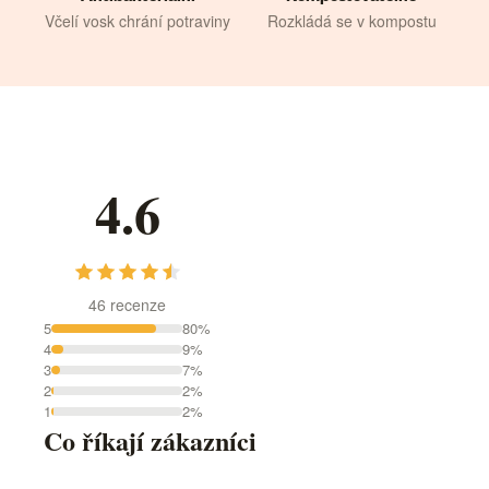
Včelí vosk chrání potraviny
Rozkládá se v kompostu
4.6
46 recenze
5
80%
4
9%
3
7%
2
2%
1
2%
Co říkají zákazníci