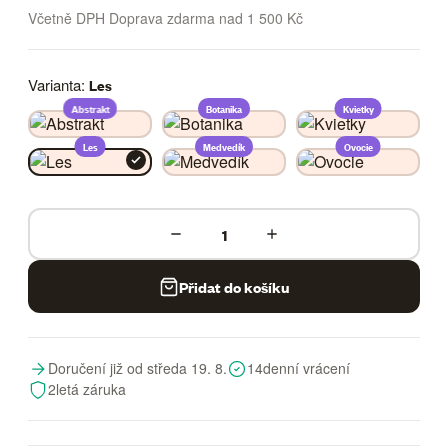
Včetně DPH Doprava zdarma nad 1 500 Kč
Varianta:
Les
Abstrakt
Botanika
Kvietky
Les
Medvedík
Ovocie
Přidat do košíku
Doručení již od středa 19. 8.
14denní vrácení
2letá záruka