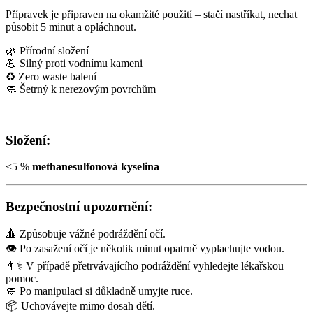
Přípravek je připraven na okamžité použití – stačí nastříkat, nechat
působit 5 minut a opláchnout.
🌿 Přírodní složení
💪 Silný proti vodnímu kameni
♻️ Zero waste balení
🧼 Šetrný k nerezovým povrchům
Složení:
<5 %
methanesulfonová kyselina
Bezpečnostní upozornění:
🔺 Způsobuje vážné podráždění očí.
👁️ Po zasažení očí je několik minut opatrně vyplachujte vodou.
👨⚕️ V případě přetrvávajícího podráždění vyhledejte lékařskou
pomoc.
🧼 Po manipulaci si důkladně umyjte ruce.
📦 Uchovávejte mimo dosah dětí.