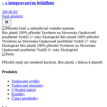
– s integrovaným leštidlem
300,00 Kč
Není skladem
Bez plastů
100% přírodní
Vyrobeno na Slovensku
Opakovaně
použitelné
Vydrží 2+ roky
Ekologické
Bez plastů
100% přírodní
Vyrobeno na Slovensku
Opakovaně použitelné
Vydrží 2+ roky
Ekologické
Bez plastů
100% přírodní
Vyrobeno na Slovensku
Opakovaně použitelné
Vydrží 2+ roky
Ekologické
Přírodní obaly pro moderní kuchyni. Bez plastů, s láskou k planetě.
Produkty
Voskované pytlíky
Voskované ubrousky
Výhodná balení
Doplňky
Čisticí prostředky