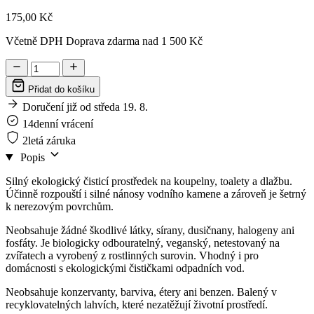
175,00 Kč
Včetně DPH Doprava zdarma nad 1 500 Kč
Přidat do košíku
Doručení již od středa 19. 8.
14denní vrácení
2letá záruka
Popis
Silný ekologický čisticí prostředek na koupelny, toalety a dlažbu.
Účinně rozpouští i silné nánosy vodního kamene a zároveň je šetrný
k nerezovým povrchům.
Neobsahuje žádné škodlivé látky, sírany, dusičnany, halogeny ani
fosfáty. Je biologicky odbouratelný, veganský, netestovaný na
zvířatech a vyrobený z rostlinných surovin. Vhodný i pro
domácnosti s ekologickými čističkami odpadních vod.
Neobsahuje konzervanty, barviva, étery ani benzen. Balený v
recyklovatelných lahvích, které nezatěžují životní prostředí.